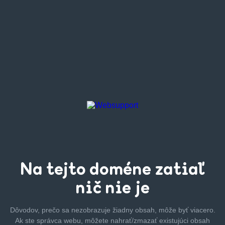
Na tejto
doméne zatiaľ
nič nie je
Dôvodov, prečo sa nezobrazuje žiadny obsah, môže byť
viacero.
Ak ste správca webu, môžete nahrať/zmazať
existujúci obsah